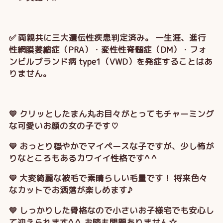
✅ 両親共に三大遺伝性疾患判定済み。 一生涯、進行
性網膜萎縮症（PRA）・変性性脊髄症（DM）・フォ
ンビルブランド病 type1（VWD）を発症することはあ
りません。
💛 クリッとしたまん丸お目々がとってもチャーミング
な可愛いお顔の女の子です♡
💛 おっとり穏やかでマイペースな子ですが、少し怖が
りなところもあるカワイイ性格です^ ^
💛 大変綺麗な被毛で素晴らしい毛量です！ 将来色々
なカットでお洒落が楽しめます♪
💛 しっかりした骨格なので小さいお子様宅でも安心し
て迎えられます^ ^ お膝も問題ありません☆