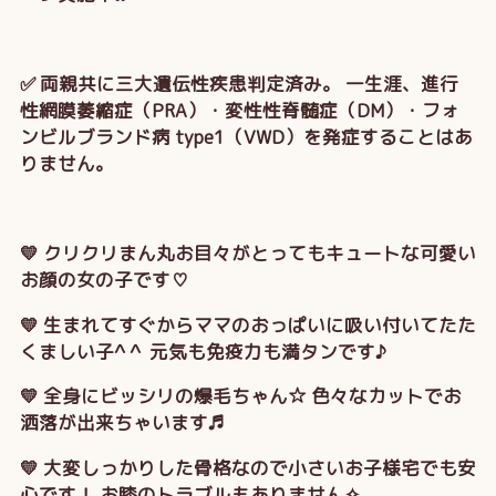
✅ 両親共に三大遺伝性疾患判定済み。 一生涯、進行
性網膜萎縮症（PRA）・変性性脊髄症（DM）・フォ
ンビルブランド病 type1（VWD）を発症することはあ
りません。
💛 クリクリまん丸お目々がとってもキュートな可愛い
お顔の女の子です♡
💛 生まれてすぐからママのおっぱいに吸い付いてたた
くましい子^ ^ 元気も免疫力も満タンです♪
💛 全身にビッシリの爆毛ちゃん☆ 色々なカットでお
洒落が出来ちゃいます♬
💛 大変しっかりした骨格なので小さいお子様宅でも安
心です！ お膝のトラブルもありません✧