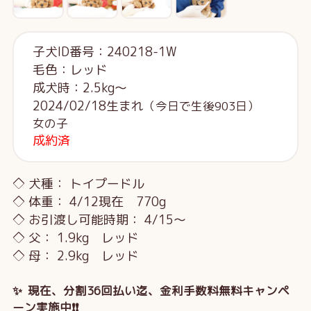
子犬ID番号：240218-1W
毛色：レッド
成犬時：2.5kg～
2024/02/18生まれ
（今日で生後903日）
女の子
成約済
◇ 犬種： トイプードル
◇ 体重： 4/12現在 770g
◇ お引渡し可能時期： 4/15～
◇ 父： 1.9kg レッド
◇ 母： 2.9kg レッド
✨ 現在、分割36回払い迄、金利手数料無料キャンペ
ーン実施中❗❗