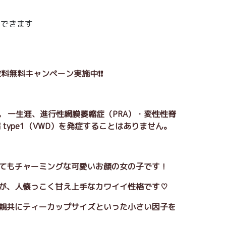
えできます
料無料キャンペーン実施中❗❗
。 一生涯、進行性網膜萎縮症（PRA）・変性性脊
type1（VWD）を発症することはありません。
ってもチャーミングな可愛いお顔の女の子です！
すが、人懐っこく甘え上手なカワイイ性格です♡
両親共にティーカップサイズといった小さい因子を