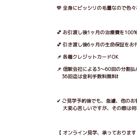
💛 全身にビッシリの毛量なので色々
💕 お引渡し後1ヶ月の治療費を10
💕 引き渡し後6ヶ月の生命保証をお
📌 各種クレジットカードOK
📌 信販会社による3～60回の分割
36回迄は金利手数料無料❗
✔ ご見学予約後でも、急遽、他の
大変心苦しいですが、その際は何
【 オンライン見学、承っております