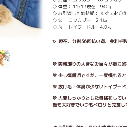
◇ 体重： 11/13現在 940g
◇ お引渡し可能時期： すぐにお迎
◇ 父： コッカプー 2.1㎏
◇ 母： トイプードル 4.0㎏
✨ 現在、分割36回払い迄、金利手数
💛 両親譲りの大きなお目々が魅力
💛 少し慎重派ですが、一度慣れる
💛 抜け毛・体臭が少ないトイプー
💛 大変しっかりとした骨格をして
飯も大好きでいつもペロリと完食し