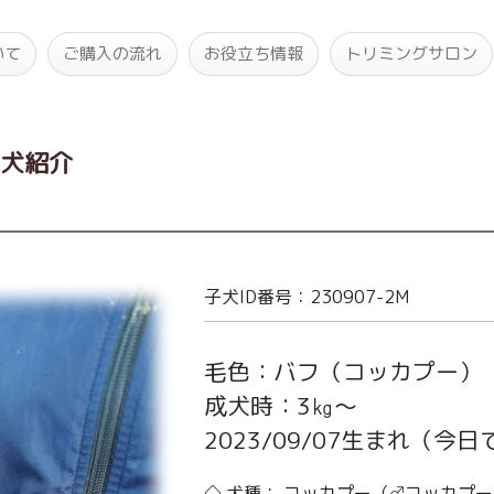
いて
ご購入の流れ
お役立ち情報
トリミングサロン
子犬紹介
子犬ID番号：230907-2M
毛色：バフ（コッカプー）
成犬時：3㎏～
2023/09/07生まれ
（今日で
◇ 犬種： コッカプー（♂コッカプー