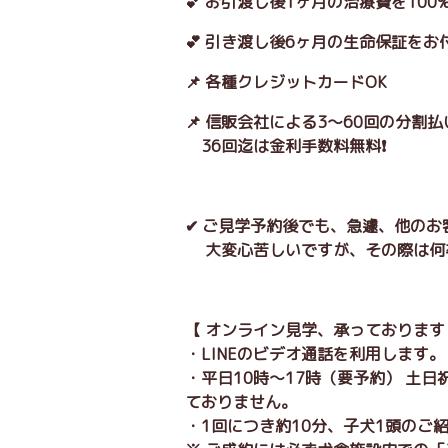
💕 お引渡し後1ヶ月の治療費を10
💕 引き渡し後6ヶ月の生命保証をお
📌 各種クレジットカードOK
📌 信販会社による3～60回の分割
36回迄は金利手数料無料❗
✔ ご見学予約後でも、急遽、他の
大変心苦しいですが、その際は何
【 オンライン見学、承っております
・LINEのビデオ通話を利用します
・平日10時～17時（要予約） 土
ておりません。
・1回につき約10分、子犬1頭のご