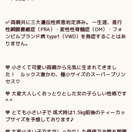
✅ 両親共に三大遺伝性疾患判定済み。 一生涯、進行
性網膜萎縮症（PRA）・変性性脊髄症（DM）・フォ
ンビルブランド病 type1（VWD）を発症することはあ
りません。
💛 小さくて可愛い両親から元気に生まれてきまし
た！ ルックス激かわ、極小サイズのスーパープリン
セス♡
💛 大変大人しくおっとりとした女の子らしい性格です
^ ^
💛 とても小さい子で 成犬時は1.5kg前後のティーカッ
プサイズを予想しております♪
💛 大変小さい子ですがしっかりした骨格でお膝も問題