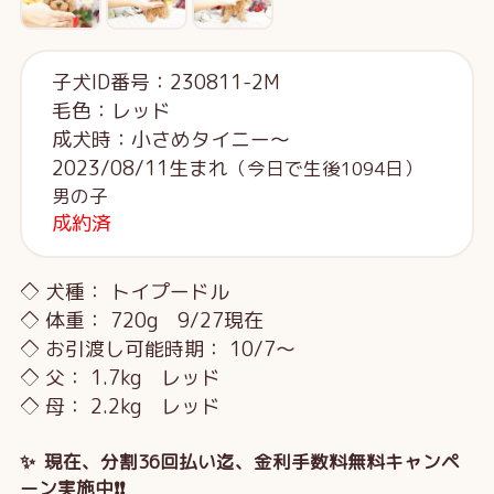
子犬ID番号：230811-2M
毛色：レッド
成犬時：小さめタイニー～
2023/08/11生まれ
（今日で生後1094日）
男の子
成約済
◇ 犬種： トイプードル
◇ 体重： 720g 9/27現在
◇ お引渡し可能時期： 10/7～
◇ 父： 1.7kg レッド
◇ 母： 2.2kg レッド
✨ 現在、分割36回払い迄、金利手数料無料キャンペ
ーン実施中❗❗