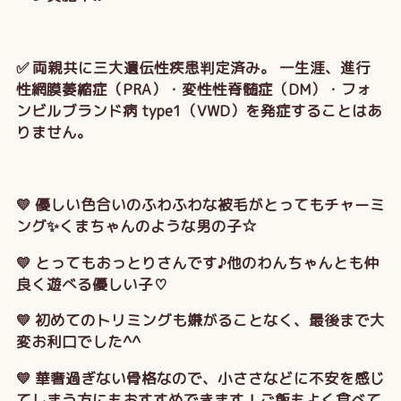
✅ 両親共に三大遺伝性疾患判定済み。 一生涯、進行
性網膜萎縮症（PRA）・変性性脊髄症（DM）・フォ
ンビルブランド病 type1（VWD）を発症することはあ
りません。
💛 優しい色合いのふわふわな被毛がとってもチャーミ
ング✨くまちゃんのような男の子☆
💛 とってもおっとりさんです♪他のわんちゃんとも仲
良く遊べる優しい子♡
💛 初めてのトリミングも嫌がることなく、最後まで大
変お利口でした^^
💛 華奢過ぎない骨格なので、小ささなどに不安を感じ
てしまう方にもおすすめできます！ご飯もよく食べて