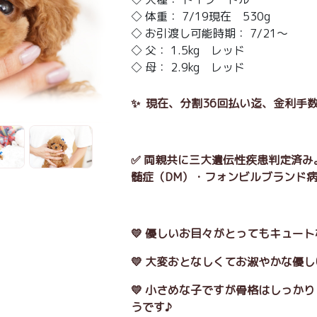
◇ 体重： 7/19現在 530g
◇ お引渡し可能時期： 7/21～
◇ 父： 1.5kg レッド
◇ 母： 2.9kg レッド
✨ 現在、分割36回払い迄、金利手数
✅ 両親共に三大遺伝性疾患判定済み
髄症（DM）・フォンビルブランド病 
💛 優しいお目々がとってもキュー
💛 大変おとなしくてお淑やかな優し
💛 小さめな子ですが骨格はしっか
うです♪