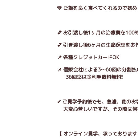
💛 ご飯を良く食べてくれるので初
💕 お引渡し後1ヶ月の治療費を10
💕 引き渡し後6ヶ月の生命保証をお
📌 各種クレジットカードOK
📌 信販会社による3～60回の分割
36回迄は金利手数料無料❗
✔ ご見学予約後でも、急遽、他の
大変心苦しいですが、その際は何
【 オンライン見学、承っております