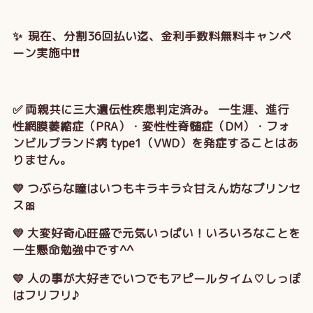
✨ 現在、分割36回払い迄、金利手数料無料キャンペ
ーン実施中❗❗
✅ 両親共に三大遺伝性疾患判定済み。 一生涯、進行
性網膜萎縮症（PRA）・変性性脊髄症（DM）・フォ
ンビルブランド病 type1（VWD）を発症することはあ
りません。
💛 つぶらな瞳はいつもキラキラ☆甘えん坊なプリンセ
ス🎀
💛 大変好奇心旺盛で元気いっぱい！いろいろなことを
一生懸命勉強中です^^
💛 人の事が大好きでいつでもアピールタイム♡しっぽ
はフリフリ♪