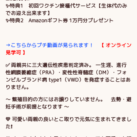
✨特典1 初回ワクチン接種代サービス【生体代のみ
でお迎え出来ます】
✨特典2 Amazonギフト券 1万円分プレゼント
→こちらからプチ動画が見られます！
【
オンライン
見学可 】
✅ 両親共に三大遺伝性疾患判定済み。 一生涯、進行
性網膜萎縮症（PRA）・変性性脊髄症（DM）・フォ
ンビルブランド病 type1（VWD）を発症することはあ
りません。
～ 繁殖目的の方にはお譲りしていません。 去勢・避
妊手術が前提となります ～
💛 可愛い両親の良いとこ取りで元気に生まれてきまし
た❗