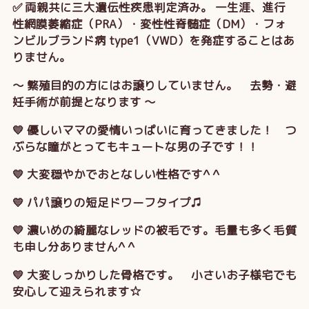
✅ 両親共に三大遺伝性疾患判定済み。 一生涯、進行
性網膜萎縮症（PRA）・変性性脊髄症（DM）・フォ
ンビルブランド病 type1（VWD）を発症することはあ
りません。
～ 繁殖目的の方にはお譲りしていません。 去勢・避
妊手術が前提となります ～
💛 優しいママの愛情いっぱいに育ってきました！ つ
ぶらな瞳がとってもキュートな男の子です！！
💛 大変穏やかでおとなしい性格です^ ^
💛 パパ譲りの短足ドワーフタイプ♫
💛 濃いめの綺麗なレッドの被毛です。毛量も多く毛質
も申し分ありません^ ^
💛 大変しっかりした骨格です。 小さいお子様宅でも
安心して迎えられます☆