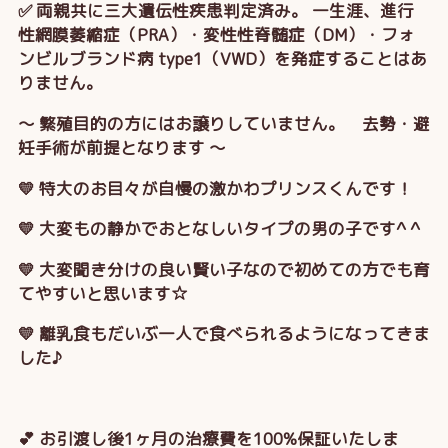
✅ 両親共に三大遺伝性疾患判定済み。 一生涯、進行
性網膜萎縮症（PRA）・変性性脊髄症（DM）・フォ
ンビルブランド病 type1（VWD）を発症することはあ
りません。
～ 繁殖目的の方にはお譲りしていません。 去勢・避
妊手術が前提となります ～
💛 特大のお目々が自慢の激かわプリンスくんです！
💛 大変もの静かでおとなしいタイプの男の子です^ ^
💛 大変聞き分けの良い賢い子なので初めての方でも育
てやすいと思います☆
💛 離乳食もだいぶ一人で食べられるようになってきま
した♪
💕 お引渡し後1ヶ月の治療費を100%保証いたしま