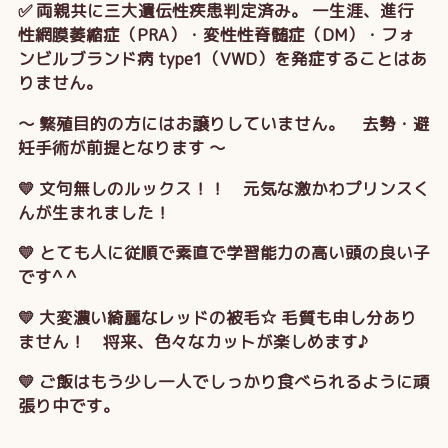
✅ 両親共に三大遺伝性疾患判定済み。 一生涯、進行
性網膜萎縮症（PRA）・変性性脊髄症（DM）・フォ
ンビルブランド病 type1（VWD）を発症することはあ
りません。
～ 繁殖目的の方にはお譲りしていません。 去勢・避
妊手術が前提となります ～
💛 文句無しのルックス！！ 元気な激かわプリンスく
んが生まれました！
💛 とても人に従順で素直で学習能力の高い頭の良い子
です^ ^
💛 大変濃い綺麗なレッドの被毛☆ 毛質も申し分あり
ません！ 将来、色々なカットが楽しめます♪
💛 ご飯はもう少し一人でしっかり食べられるように頑
張り中です。