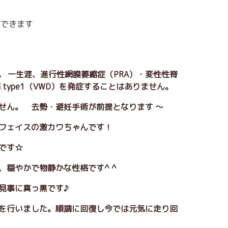
えできます
。 一生涯、進行性網膜萎縮症（PRA）・変性性脊
type1（VWD）を発症することはありません。
せん。 去勢・避妊手術が前提となります ～
ーフェイスの激カワちゃんです！
毛です☆
、穏やかで物静かな性格です^ ^
は見事に真っ黒です♪
術を行いました。順調に回復し今では元気に走り回