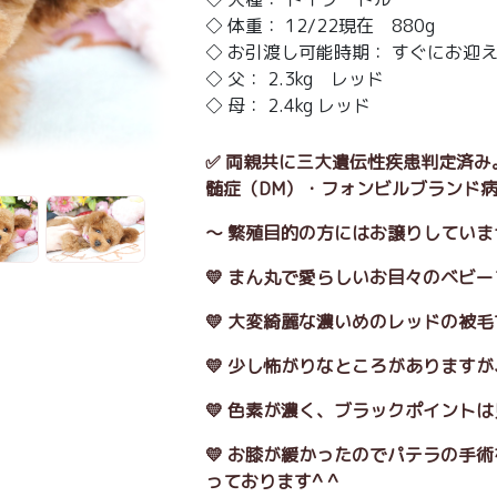
◇ 体重： 12/22現在 880g
◇ お引渡し可能時期： すぐにお迎
◇ 父： 2.3kg レッド
◇ 母： 2.4kg レッド
✅ 両親共に三大遺伝性疾患判定済み
髄症（DM）・フォンビルブランド病 
～ 繁殖目的の方にはお譲りしていま
💛 まん丸で愛らしいお目々のベビ
💛 大変綺麗な濃いめのレッドの被
💛 少し怖がりなところがありますが
💛 色素が濃く、ブラックポイント
💛 お膝が緩かったのでパテラの手
っております^ ^