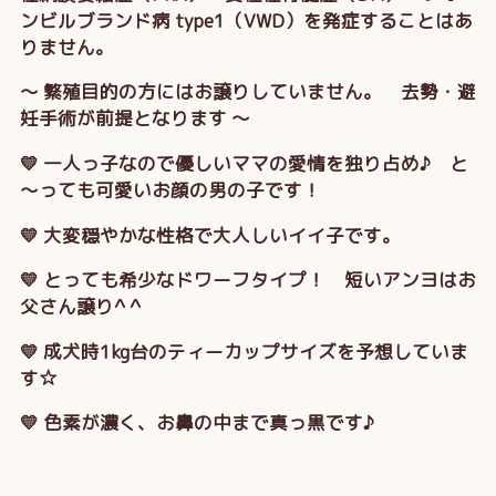
ンビルブランド病 type1（VWD）を発症することはあ
りません。
～ 繁殖目的の方にはお譲りしていません。 去勢・避
妊手術が前提となります ～
💛 一人っ子なので優しいママの愛情を独り占め♪ と
～っても可愛いお顔の男の子です！
💛 大変穏やかな性格で大人しいイイ子です。
💛 とっても希少なドワーフタイプ！ 短いアンヨはお
父さん譲り^ ^
💛 成犬時1kg台のティーカップサイズを予想していま
す☆
💛 色素が濃く、お鼻の中まで真っ黒です♪