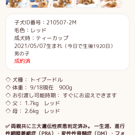
子犬ID番号：210507-2M
毛色：レッド
成犬時：ティーカップ
2021/05/07生まれ
（今日で生後1920日）
男の子
成約済
◇ 犬種： トイプードル
◇ 体重： 9/18現在 900g
◇ お引渡し可能時期： すぐにお迎えできます
◇ 父： 1.7kg レッド
◇ 母： 2.6kg レッド
✅ 両親共に三大遺伝性疾患判定済み。 一生涯、進行
性網膜萎縮症（PRA）・変性性脊髄症（DM）・フォ