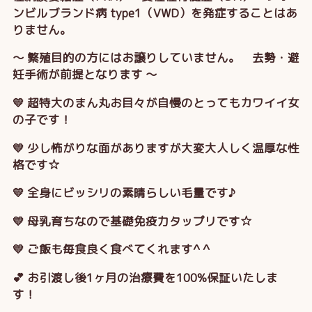
ンビルブランド病 type1（VWD）を発症することはあ
りません。
～ 繁殖目的の方にはお譲りしていません。 去勢・避
妊手術が前提となります ～
💛 超特大のまん丸お目々が自慢のとってもカワイイ女
の子です！
💛 少し怖がりな面がありますが大変大人しく温厚な性
格です☆
💛 全身にビッシリの素晴らしい毛量です♪
💛 母乳育ちなので基礎免疫力タップリです☆
💛 ご飯も毎食良く食べてくれます^ ^
💕 お引渡し後1ヶ月の治療費を100%保証いたしま
す！