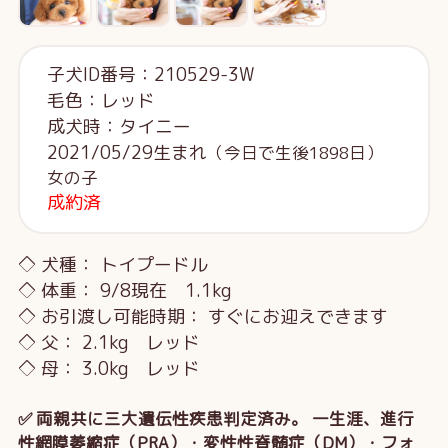
子犬ID番号：210529-3W
毛色：レッド
成犬時：タイニー
2021/05/29生まれ
（今日で生後1898日）
女の子
成約済
◇ 犬種： トイプードル
◇ 体重： 9/8現在 1.1kg
◇ お引渡し可能時期： すぐにお迎えできます
◇ 父： 2.1kg レッド
◇ 母： 3.0kg レッド
✅ 両親共に三大遺伝性疾患判定済み。 一生涯、進行
性網膜萎縮症（PRA）・変性性脊髄症（DM）・フォ