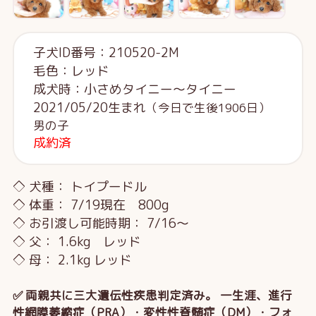
子犬ID番号：210520-2M
毛色：レッド
成犬時：小さめタイニー～タイニー
2021/05/20生まれ
（今日で生後1906日）
男の子
成約済
◇ 犬種： トイプードル
◇ 体重： 7/19現在 800g
◇ お引渡し可能時期： 7/16～
◇ 父： 1.6kg レッド
◇ 母： 2.1kg レッド
✅ 両親共に三大遺伝性疾患判定済み。 一生涯、進行
性網膜萎縮症（PRA）・変性性脊髄症（DM）・フォ