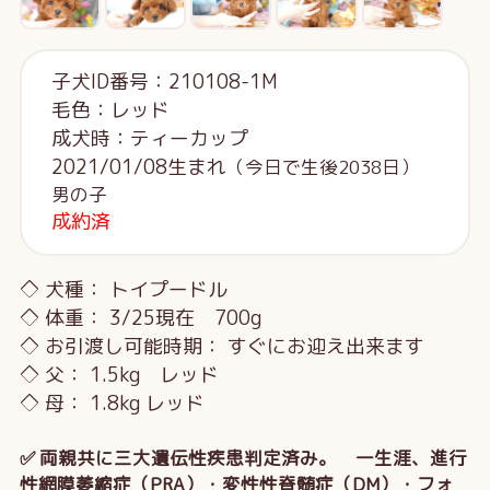
子犬ID番号：210108-1M
毛色：レッド
成犬時：ティーカップ
2021/01/08生まれ
（今日で生後2038日）
男の子
成約済
◇ 犬種： トイプードル
◇ 体重： 3/25現在 700g
◇ お引渡し可能時期： すぐにお迎え出来ます
◇ 父： 1.5kg レッド
◇ 母： 1.8kg レッド
✅ 両親共に三大遺伝性疾患判定済み。 一生涯、進行
性網膜萎縮症（PRA）・変性性脊髄症（DM）・フォ