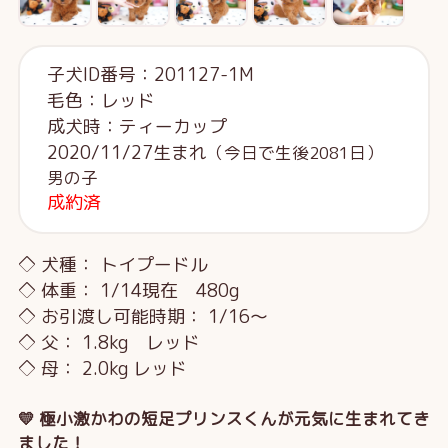
子犬ID番号：201127-1M
毛色：レッド
成犬時：ティーカップ
2020/11/27生まれ
（今日で生後2081日）
男の子
成約済
◇ 犬種： トイプードル
◇ 体重： 1/14現在 480g
◇ お引渡し可能時期： 1/16～
◇ 父： 1.8kg レッド
◇ 母： 2.0kg レッド
💛 極小激かわの短足プリンスくんが元気に生まれてき
ました！