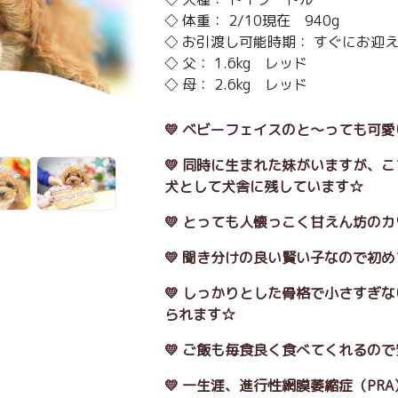
◇ 体重： 2/10現在 940g
◇ お引渡し可能時期： すぐにお迎
◇ 父： 1.6kg レッド
◇ 母： 2.6kg レッド
💛 ベビーフェイスのと～っても可
💛 同時に生まれた妹がいますが、
犬として犬舎に残しています☆
💛 とっても人懐っこく甘えん坊の
💛 聞き分けの良い賢い子なので初め
💛 しっかりとした骨格で小さすぎ
られます☆
💛 ご飯も毎食良く食べてくれるの
💛 一生涯、進行性網膜萎縮症（PRA