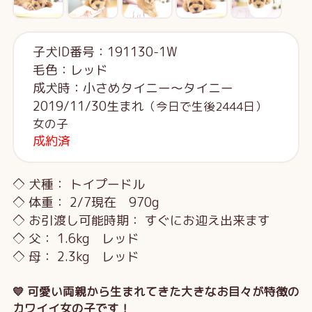
子犬ID番号：191130-1W
毛色：レッド
成犬時：小さめタイニー～タイニー
2019/11/30生まれ
（今日で生後2444日）
女の子
成約済
◇ 犬種： トイプードル
◇ 体重： 2/7現在 970g
◇ お引渡し可能時期： すぐにお迎え出来ます
◇ 父： 1.6kg レッド
◇ 母： 2.3kg レッド
💛 可愛い両親から生まれてきた大きなお目々が特徴の
カワイイ女の子です！