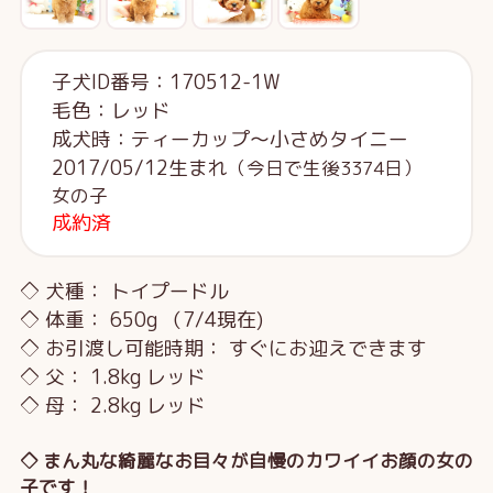
子犬ID番号：170512-1W
毛色：レッド
成犬時：ティーカップ～小さめタイニー
2017/05/12生まれ
（今日で生後3374日）
女の子
成約済
◇ 犬種： トイプードル
◇ 体重： 650g （7/4現在)
◇ お引渡し可能時期： すぐにお迎えできます
◇ 父： 1.8kg レッド
◇ 母： 2.8kg レッド
◇ まん丸な綺麗なお目々が自慢のカワイイお顔の女の
子です！