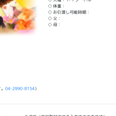
◇ 体重：
◇ お引渡し可能時期：
◇ 父：
◇ 母：
す。
04-2990-8154
）