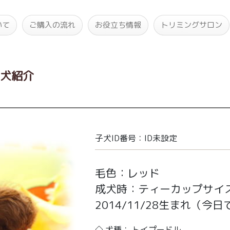
いて
ご購入の流れ
お役立ち情報
トリミングサロン
子犬紹介
子犬ID番号：ID未設定
毛色：レッド
成犬時：ティーカップサイ
2014/11/28生まれ
（今日で
◇ 犬種： トイプードル