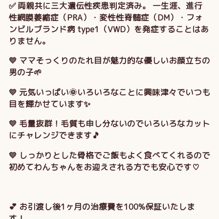
✅ 両親共に三大遺伝性疾患判定済み。 一生涯、進行
性網膜萎縮症（PRA）・変性性脊髄症（DM）・フォ
ンビルブランド病 type1（VWD）を発症することはあ
りません。
💛 ママそっくりのたれ目が魅力的な優しいお顔立ちの
男の子🌱
💛 元気いっぱい🌞いろいろなことに興味津々でいつも
目を輝かせています✨
💛 毛量抜群！毛質も申し分ないのでいろいろなカット
にチャレンジできます🎵
💛 しっかりとした骨格でご飯もよく食べてくれるので
初めてわんちゃんをお迎えされる方でも安心です♡
💕 お引渡し後1ヶ月の治療費を100%保証いたしま
す！