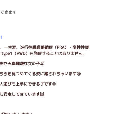
えできます
！
。 一生涯、進行性網膜萎縮症（PRA）・変性性脊
type1（VWD）を発症することはありません。
格で天真爛漫な女の子🍒
こちらを見つめてくる姿に癒されちゃいます😍
一人遊びも上手にできる子です⚾
も安定してきています🙌