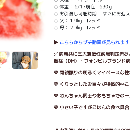
◇ 体重： 6/17現在 630ｇ
◇ お引渡し可能時期： すぐにお迎
◇ 父： 1.9kg レッド
◇ 母： 2.3kg レッド
▶️
こちらからプチ動画が見られます
✅ 両親共に三大遺伝性疾患判定済み
髄症（DM）・フォンビルブランド病 
💛 両親譲りの明るくマイペースな性
💛 くりっとしたお目々が特徴的👀
💛 わんちゃん同士やおもちゃでの
💛 小さい子ですがごはんの食べ具合