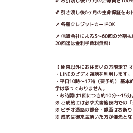
💕 お引渡し後1ヶ月の治療費を10
💕 引き渡し後6ヶ月の生命保証をお
📌 各種クレジットカードOK
📌 信販会社による3～60回の分割
20回迄は金利手数料無料❗
【 関東以外にお住まいの方限定で 
・LINEのビデオ通話を利用します
・平日10時～17時（要予約） 基
学は承っておりません。
・お時間は1回につき約10分～15
※ ご成約には必ず犬舎施設内での
※ ビデオ通話の録音・録画はお断
※ 成約は御来舎頂いた方が優先とな