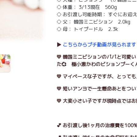
◇ 体重： 3/13現在 560g
◇ お引渡し可能時期： すぐにお迎
◇ 父： 韓国ミニビション 2.0kg
◇ 母： トイプードル 2.3k
▶️
こちらからプチ動画が見られます
💛 韓国ミニビションのパパと可愛
た💞 極小激かわのビションプーく
💛 マイペースな子ですが、とって
💛 短いアンヨで一生懸命あとをつ
💛 大変小さい子ですが現時点ではお
💕 お引渡し後1ヶ月の治療費を10