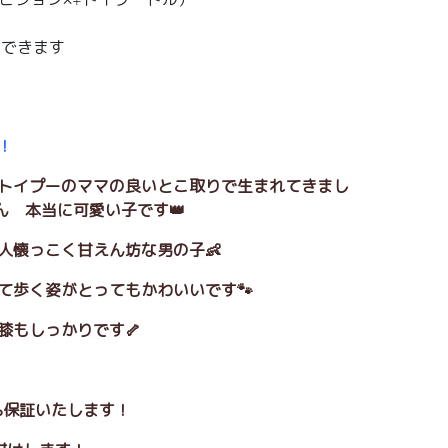
えできます
！
いトイプーのママの良いとこ取りで生まれてきまし
ん 本当に可愛い子です👑
も人懐っこく甘えん坊な男の子👶
いて歩く姿がとってもかわいいです🐾
膝もしっかりです🦴
0%保証いたします！