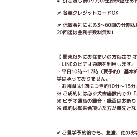
💕 引き渡し後6ヶ月の生命保証をお
📌 各種クレジットカードOK
📌 信販会社による3～60回の分割
20回迄は金利手数料無料❗
【 関東以外にお住まいの方限定で 
・LINEのビデオ通話を利用します
・平日10時～17時（要予約） 基
学は承っておりません。
・お時間は1回につき約10分～15
※ ご成約には必ず犬舎施設内での
※ ビデオ通話の録音・録画はお断
※ 成約は御来舎頂いた方が優先とな
✔ ご見学予約後でも、急遽、他の