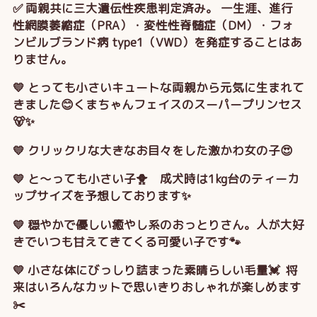
✅ 両親共に三大遺伝性疾患判定済み。 一生涯、進行
性網膜萎縮症（PRA）・変性性脊髄症（DM）・フォ
ンビルブランド病 type1（VWD）を発症することはあ
りません。
💛 とっても小さいキュートな両親から元気に生まれて
きました😊くまちゃんフェイスのスーパープリンセス
🐻✨
💛 クリックリな大きなお目々をした激かわ女の子😍
💛 と～っても小さい子🐥 成犬時は1kg台のティーカ
ップサイズを予想しております✨
💛 穏やかで優しい癒やし系のおっとりさん。人が大好
きでいつも甘えてきてくる可愛い子です🐾
💛 小さな体にびっしり詰まった素晴らしい毛量💓 将
来はいろんなカットで思いきりおしゃれが楽しめます
✂️