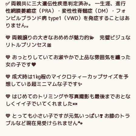
✅ 両親共に三大遺伝性疾患判定済み。 一生涯、進行
性網膜萎縮症（PRA）・変性性脊髄症（DM）・フォ
ンビルブランド病 type1（VWD）を発症することはあ
りません。
💛 両親譲りの大きなおめめが魅力的💫 完璧ビジュな
リトルプリンセス🎀
💛 おっとりしていてお淑やかで上品な雰囲気を纏った
女の子です🧡
💛 成犬時は1kg程のマイクロティーカップサイズを予
想している超ミニマムな子です✨
💛 はじめてのトリミングや写真撮影も最後までおとな
しくイイ子でいてくれました🍬
💛 とっても小さい子ですが元気いっぱい❣️ お膝のトラ
ブルなど現在見受けられません🐾