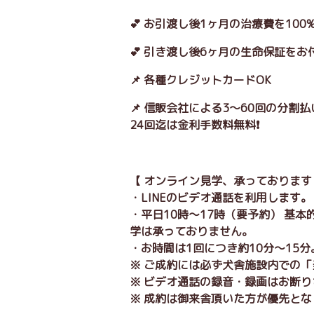
💕 お引渡し後1ヶ月の治療費を10
💕 引き渡し後6ヶ月の生命保証をお
📌 各種クレジットカードOK
📌 信販会社による3～60回の分割
24回迄は金利手数料無料❗
【 オンライン見学、承っております
・LINEのビデオ通話を利用します
・平日10時～17時（要予約） 基
学は承っておりません。
・お時間は1回につき約10分～15
※ ご成約には必ず犬舎施設内での
※ ビデオ通話の録音・録画はお断
※ 成約は御来舎頂いた方が優先とな