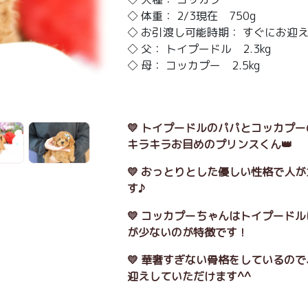
◇ 体重： 2/3現在 750g
◇ お引渡し可能時期： すぐにお迎
◇ 父： トイプードル 2.3kg
◇ 母： コッカプー 2.5kg
💛 トイプードルのパパとコッカプ
キラキラお目めのプリンスくん👑
💛 おっとりとした優しい性格で人
す♪
💛 コッカプーちゃんはトイプード
が少ないのが特徴です！
💛 華奢すぎない骨格をしているの
迎えしていただけます^^